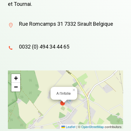
et Tournai.
Rue Romcamps 31 7332 Sirault Belgique
0032 (0) 494 34 44 65
+
−
×
A l'infolie
Leaflet
|
©
OpenStreetMap
contributors