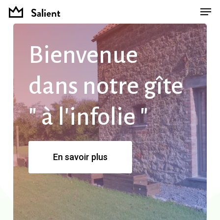
Men
Skip
Menu
to
main
Bienvenue
content
dans
notre
gîte
"
à
l'infolie
"
En savoir plus